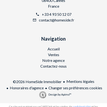
06400 Cannes
France
+33 4 93 50 12 07
contact@homeside.fr
Navigation
Accueil
Ventes
Notre agence
Contactez-nous
Mentions légales
©2026 HomeSide Immobilier
Honoraires d'agence
Changer ses préférences cookies
Design by
Apimo™
Ce site est protégé par reCAPTCHA et les règles de
confidentialité
et les