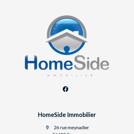
HomeSide Immobilier
26 rue meynadier