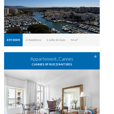
459 000 €
2
chambres
1
salle de bain
56 m²
Appartement, Cannes
CANNES 3P RUE D'ANTIBES