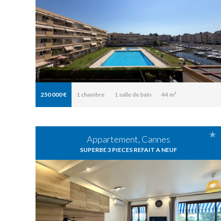
250 000 €
1
chambre
1
salle de bain
44 m²
Appartement, Cannes
SUPERBE 3 PIECES REFAIT A NEUF