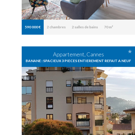
590 000 €
2
chambres
2
salles de bains
70 m²
Appartement, Cannes
BANANE : SPACIEUX 3 PIECES ENTIEREMENT REFAIT A NEUF