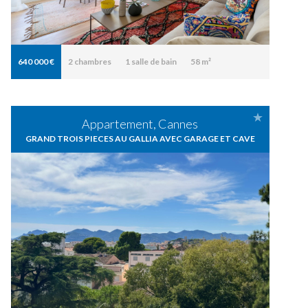
640 000 €
2
chambres
1
salle de bain
58 m²
Appartement, Cannes
GRAND TROIS PIECES AU GALLIA AVEC GARAGE ET CAVE