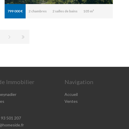
799 000 €
2
chambres
2
salles de bains
105 m²
e Immobilier
Navigation
meynadier
Accueil
es
Ventes
4 93 501 207
@homeside.fr