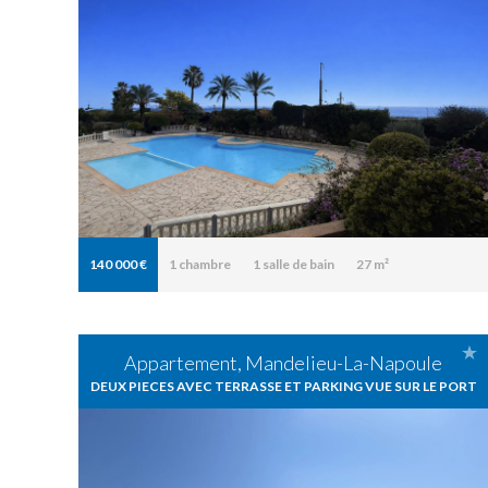
140 000 €
1
chambre
1
salle de bain
27 m²
Appartement, Mandelieu-La-Napoule
DEUX PIECES AVEC TERRASSE ET PARKING VUE SUR LE PORT