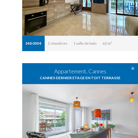
348 000 €
2
chambres
1
salle de bain
62 m²
Appartement, Cannes
CANNES DERNIER ETAGE EN TOIT TERRASSE