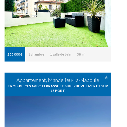
255 000 €
1
chambre
1
salle de bain
38 m²
Appartement, Mandelieu-La-Napoule
TROIS PIECES AVEC TERRASSE ET SUPERBE VUE MER ET SUR
LE PORT