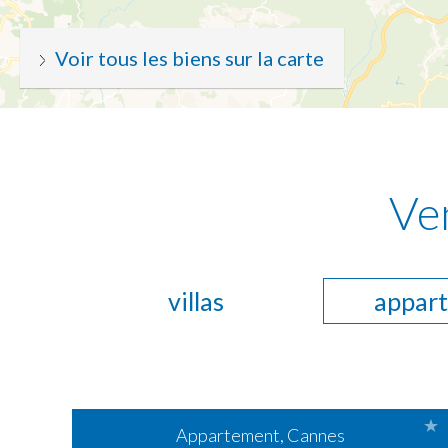
Voir tous les biens sur la carte
Ve
villas
appar
Appartement, Cannes