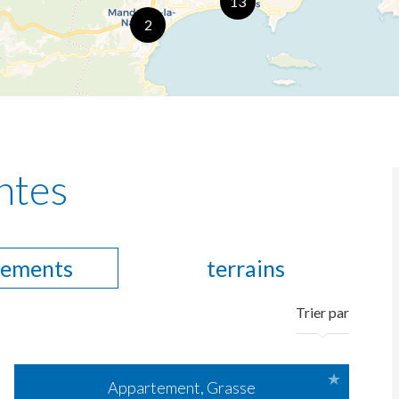
13
2
ntes
tements
terrains
Trier par
Appartement, Grasse