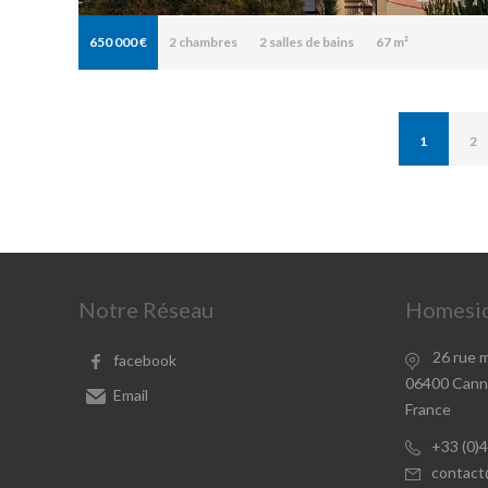
650 000 €
2
chambres
2
salles de bains
67 m²
1
2
Notre Réseau
Homesid
26 rue 
facebook
06400 Cann
Email
France
+33 (0)
contact