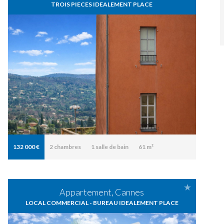
TROIS PIECES IDEALEMENT PLACE
132 000 €
2
chambres
1
salle de bain
61 m²
Appartement, Cannes
LOCAL COMMERCIAL - BUREAU IDEALEMENT PLACE